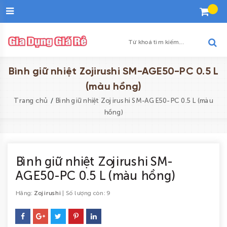
Đăng
nhập
Tạo
tài
khoản
Danh
Bình giữ nhiệt Zojirushi SM-AGE50-PC 0.5 L
sách
(màu hồng)
yêu
/
Trang chủ
Bình giữ nhiệt Zojirushi SM-AGE50-PC 0.5 L (màu
thích
hồng)
Trang
chủ
Bình giữ nhiệt Zojirushi SM-
Khuyến
AGE50-PC 0.5 L (màu hồng)
mại
Hãng:
Zojirushi
| Số lượng còn: 9
Sản
phẩm