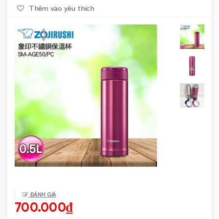
Thêm vào yêu thích
Tin
tức
Liên
hệ
ĐÁNH GIÁ
700.000₫