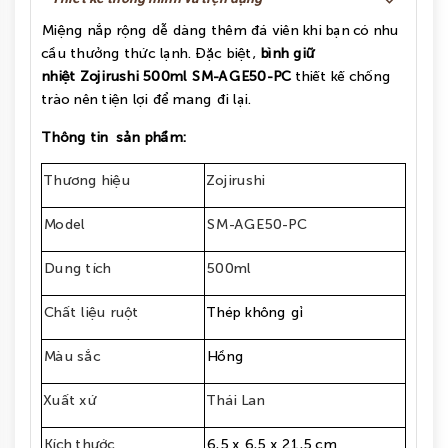
Miệng nắp rộng dễ dàng thêm đá viên khi bạn có nhu
cầu thưởng thức lạnh. Đặc biệt,
bình giữ
nhiệt Zojirushi 500ml SM-AGE50-PC
thiết kế chống
trào nên tiện lợi để mang đi lại.
Thông tin sản phẩm:
Thương hiệu
Zojirushi
Model
SM-AGE50-PC
Dung tích
500ml
Chất liệu ruột
Thép không gỉ
Màu sắc
Hồng
Xuất xứ
Thái Lan
Kích thước
6,5 x 6,5 x 21,5 cm