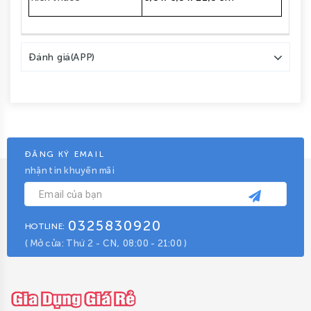
Đánh giá(APP)
ĐĂNG KÝ EMAIL
nhận tin khuyến mãi
0325830920
HOTLINE:
( Mở cửa: Thứ 2 - CN, 08:00 - 21:00 )