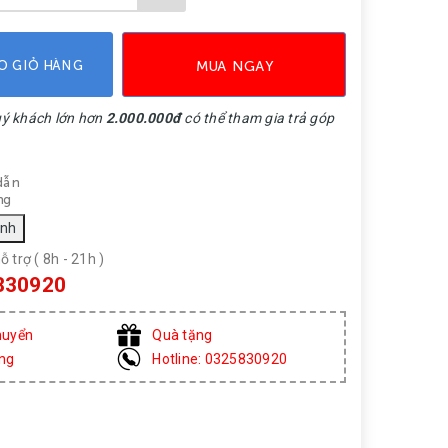
O GIỎ HÀNG
MUA NGAY
uý khách lớn hơn
2.000.000đ
có thể tham gia trả góp
dẫn
ng
ỗ trợ ( 8h - 21h )
830920
huyển
Quà tặng
àng
Hotline: 0325830920