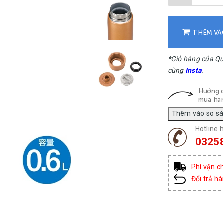
THÊM VÀ
*Giỏ hàng của Q
cùng
Insta
.
Hướng 
mua hà
Hotline h
0325
Phí vận c
Đổi trả h