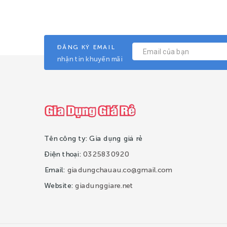
ĐĂNG KÝ EMAIL
nhận tin khuyến mãi
Tên công ty: Gia dụng giá rẻ
Điện thoại:
0325830920
Email:
giadungchauau.co@gmail.com
Website:
giadunggiare.net