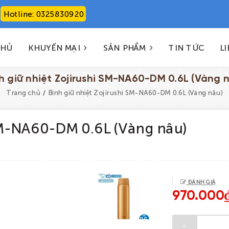
Hotline: 0325830920
CHỦ
KHUYẾN MẠI
SẢN PHẨM
TIN TỨC
LI
h giữ nhiệt Zojirushi SM-NA60-DM 0.6L (Vàng 
/
Trang chủ
Bình giữ nhiệt Zojirushi SM-NA60-DM 0.6L (Vàng nâu)
 SM-NA60-DM 0.6L (Vàng nâu)
ĐÁNH GIÁ
970.000
-