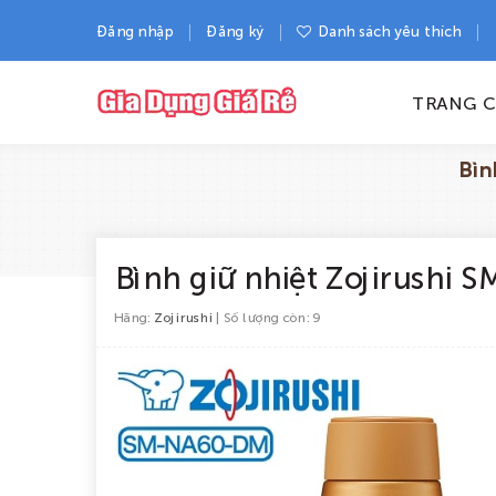
Đăng nhập
Đăng ký
Danh sách yêu thích
TRANG 
Bìn
Bình giữ nhiệt Zojirushi
Hãng:
Zojirushi
| Số lượng còn: 9