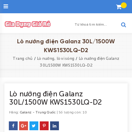
Đăng
nhập
Tạo
tài
khoản
Danh
Lò nướng điện Galanz 30L/1500W
sách
KWS1530LQ-D2
yêu
/
/
Trang chủ
Lò nướng, lò vi sóng
Lò nướng điện Galanz
thích
30L/1500W KWS1530LQ-D2
Trang
chủ
Lò nướng điện Galanz
Khuyến
30L/1500W KWS1530LQ-D2
mại
Hãng:
Galanz - Trung Quốc
| Số lượng còn: 10
Sản
phẩm