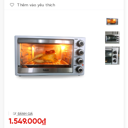
Thêm vào yêu thích
Tin
tức
Liên
hệ
ĐÁNH GIÁ
1.549.000₫