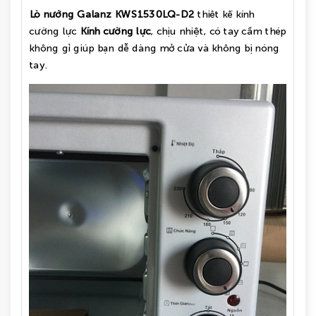
Lò nướng Galanz
KW
S1530LQ-D2
thiêt kế kính
cường lực
Kính cường lực
, chịu nhiệt, có tay cầm thép
không gỉ giúp bạn dễ dàng mở cửa và không bị nóng
tay.