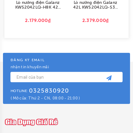
Lò nướng điện Galanz
Lò nướng điện Galanz
L
KWS2042LQ-H8K 42...
42L KWS2042LQ-S3...
2.179.000₫
2.379.000₫
ĐĂNG KÝ EMAIL
nhận tin khuyến mãi
0325830920
HOTLINE:
( Mở cửa: Thứ 2 - CN, 08:00 - 21:00 )