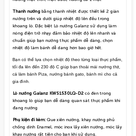
Thanh nướng
bằng thanh nhiệt được thiết kế 2 giàn
nướng trên và dưới giúp nhiệt độ lên đều trong
khoang lò. Đặc biệt Lò nướng Galanz sử dụng làm
nóng điện trở nhạy đảm bảo nhiệt độ lên nhanh và
chuẩn giúp bạn nướng thực phẩm dễ dàng, chọn
nhiệt độ làm bánh dễ dang hơn bao giờ hết
.
Bạn có thể lựa chọn nhiệt độ theo từng loại thực phẩm,
tối đa lên đến 230 độ C giúp bạn thoải mái nướng thịt,
cá làm bánh Piza, nướng bánh gato, bánh mì cho cả
gia đình.
Lò nướng Galanz
KW
S1530LQ-D2
có đèn trong
khoang lò giúp bạn dễ dàng quan sát thực phẩm khi
đang nướng
Phụ kiện đi kèm:
Que xiên nướng, khay nướng phủ
chống dính Enamel, móc inox lấy xiên nướng, móc lấy
khay nướng rất tiện cho bạn khi sử dụng.