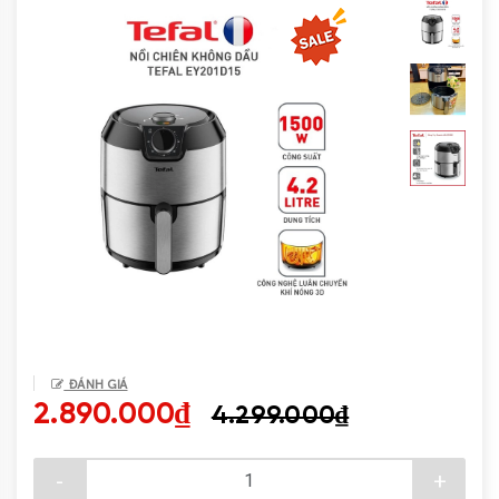
Tin
tức
Liên
hệ
ĐÁNH GIÁ
2.890.000₫
4.299.000₫
-
+