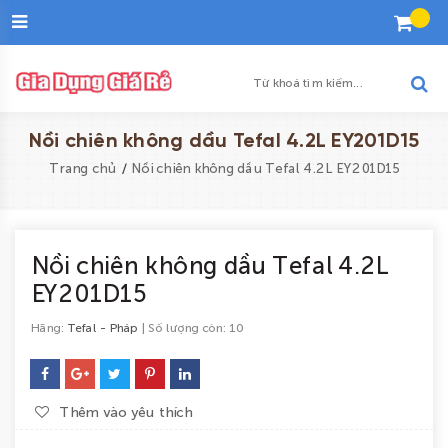
Đăng
nhập
Tạo
tài
khoản
Danh
Nồi chiên không dầu Tefal 4.2L EY201D15
sách
/
Trang chủ
Nồi chiên không dầu Tefal 4.2L EY201D15
yêu
thích
Trang
Nồi chiên không dầu Tefal 4.2L
EY201D15
chủ
Khuyến
Hãng:
Tefal - Pháp
| Số lượng còn: 10
mại
Sản
Thêm vào yêu thích
phẩm