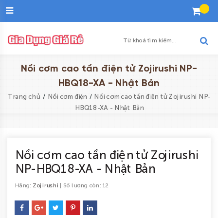
Đăng
nhập
Tạo
tài
khoản
Danh
Nồi cơm cao tần điện tử Zojirushi NP-
sách
HBQ18-XA - Nhật Bản
yêu
/
/
Trang chủ
Nồi cơm điện
Nồi cơm cao tần điện tử Zojirushi NP-
thích
HBQ18-XA - Nhật Bản
Trang
chủ
Nồi cơm cao tần điện tử Zojirushi
Khuyến
NP-HBQ18-XA - Nhật Bản
mại
Hãng:
Zojirushi
| Số lượng còn: 12
Sản
phẩm