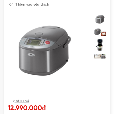
Thêm vào yêu thích
Tin
tức
Liên
hệ
ĐÁNH GIÁ
12.990.000₫