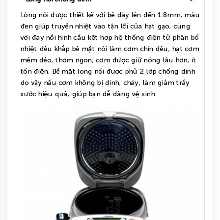
Lòng nồi được thiết kế với bề dày lên đến 1.8mm, màu
đen giúp truyền nhiệt vào tận lõi của hạt gạo, cùng
với đáy nồi hình cầu kết hợp hệ thống điện tử phân bố
nhiệt đều khắp bề mặt nồi làm cơm chín đều, hạt cơm
mềm dẻo, thơm ngon, cơm được giữ nóng lâu hơn, ít
tốn điện. Bề mặt lòng nồi được phủ 2 lớp chống dính
do vậy nấu cơm không bị dính, cháy, làm giảm trầy
xước hiệu quả, giúp bạn dễ dàng vệ sinh.