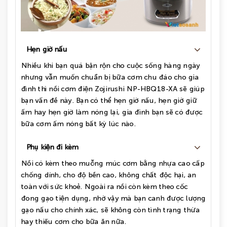
Hẹn giờ nấu
Nhiều khi bạn quá bận rộn cho cuộc sống hàng ngày
nhưng vẫn muốn chuẩn bị bữa cơm chu đáo cho gia
đình thì nồi cơm điện Zojirushi NP-HBQ18-XA sẽ giúp
bạn vấn đề này. Bạn có thể hẹn giờ nấu, hẹn giờ giữ
ấm hay hẹn giờ làm nóng lại, gia đình bạn sẽ có được
bữa cơm ấm nóng bất kỳ lúc nào.
Phụ kiện đi kèm
Nồi có kèm theo muỗng múc cơm bằng nhựa cao cấp
chống dính, cho độ bền cao, không chất độc hại, an
toàn với sức khoẻ. Ngoài ra nồi còn kèm theo cốc
đong gạo tiện dụng, nhờ vậy mà bạn canh được lượng
gạo nấu cho chính xác, sẽ không còn tình trạng thừa
hay thiếu cơm cho bữa ăn nữa.